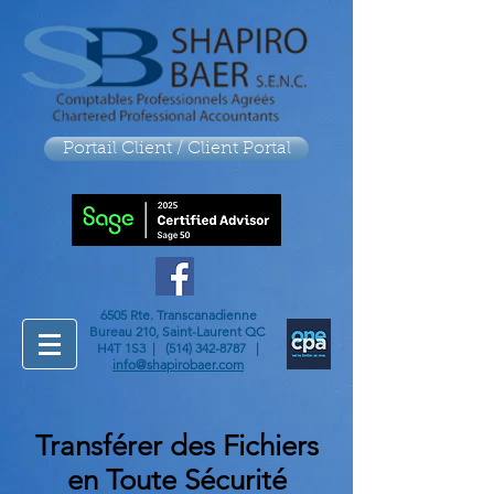
Portail Client / Client Portal
6505 Rte. Transcanadienne
Bureau 210, Saint-Laurent QC
H4T 1S3 |
(514) 342-8787
|
info@shapirobaer.com
Transférer des Fichiers
en Toute Sécurité