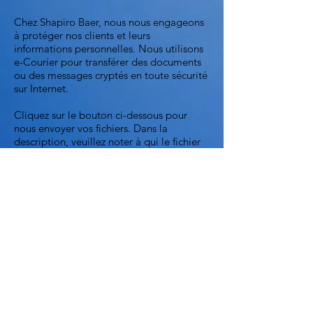
Chez Shapiro Baer, nous nous engageons
à protéger nos clients et leurs
informations personnelles. Nous utilisons
e-Courier pour transférer des documents
ou des messages cryptés en toute sécurité
sur Internet.
Cliquez sur le bouton ci-dessous pour
nous envoyer vos fichiers. Dans la
description, veuillez noter à qui le fichier
est destiné afin qu'il soit envoyé à la
bonne personne.
Portail Client Sécurisé
© 2024
Shapiro Baer S.E.N.C.
6505 Rte. Transcanadienne Bureau 210, Saint-
Laurent QC H4T 1S3 |
(514) 342-8787
Privacy Policy